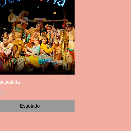
cutatória
Visualização rápida
00
Esgotado